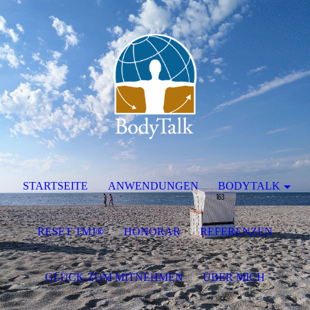
STARTSEITE
ANWENDUNGEN
BODYTALK
RESET TMJ®
HONORAR
REFERENZEN
GLÜCK ZUM MITNEHMEN
ÜBER MICH